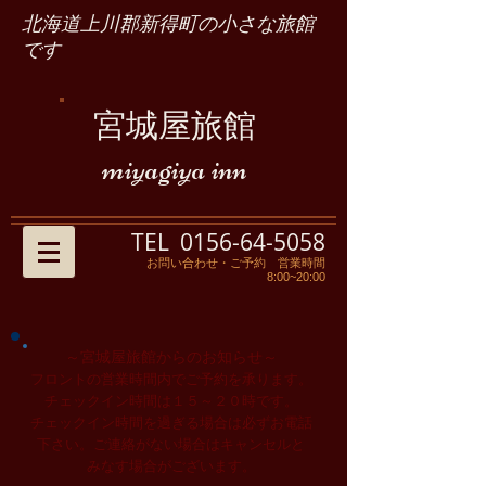
北海道上川郡新得町の小さな旅館
です
宮城屋旅館
miyagiya inn
TEL
0156-64-5058
お問い合わせ・ご予約 営業時間
8:00~20:00
～宮城屋旅館からのお知らせ～
フロントの営業時間内でご予約を承ります。
チェックイン時間は１５～２０時です。
チェックイン時間を過ぎる場合は必ずお電話
下さい。ご連絡がない場合はキャンセルと
みなす場合がございます。