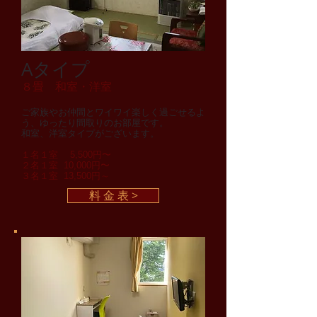
Aタイプ
８畳 和室・洋室
ご家族やお仲間とワイワイ楽しく過ごせるよ
う、ゆったり間取りのお部屋です。
和室、洋室タイプがございます。
１名１室 5,500円〜
２名１室 10,000円〜
３名１室 13,500円～
料 金 表 >