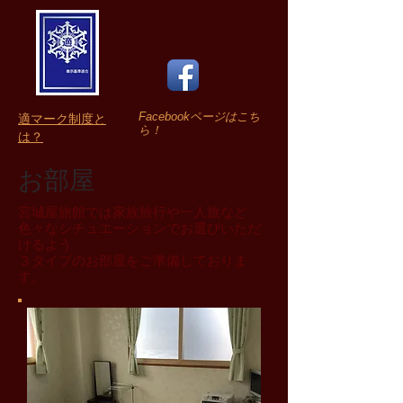
Facebookページはこち
適マーク制度と
ら！
は？
お部屋
宮城屋旅館では家族旅行や一人旅など
色々なシチュエーションでお選びいただ
けるよう
３タイプのお部屋をご準備しておりま
す。