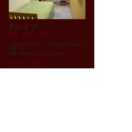
Bタイプ
６畳 和室・洋室
ご夫婦やカップル、お一人様におすすめのお
部屋です。
和室・洋室タイプがございます。
１名１室 5,000円〜
２名１室 9,000円〜
料 金 表 >